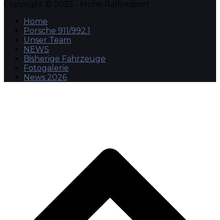
Copyright © 2025 - Mohe Rallyesport
Home
Porsche 911/992.1
Unser Team
NEWS
Bisherige Fahrzeuge
Fotogalerie
News 2026