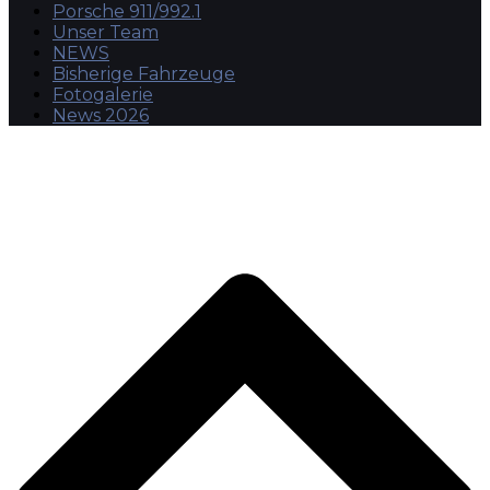
Porsche 911/992.1
Unser Team
NEWS
Bisherige Fahrzeuge
Fotogalerie
News 2026