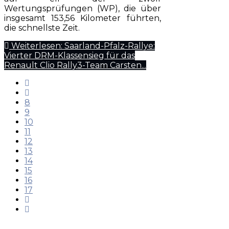
Wertungsprüfungen (WP), die über
insgesamt 153,56 Kilometer führten,
die schnellste Zeit.
Weiterlesen: Saarland-Pfalz-Rallye:
Vierter DRM-Klassensieg für das
Renault Clio Rally3-Team Carsten...
8
9
10
11
12
13
14
15
16
17