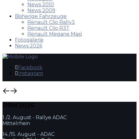
News 2010
News 2009
Bisherige Fahrzeuge
Renault Clio Rally3
Renault Clio R3T
Renault Megane Maxi
Fotogalerie
News 2026
Facebook
Instagram
DRM 2026
1./2. August - Rallye ADAC
Mittelrhein
14./15. August - ADAC